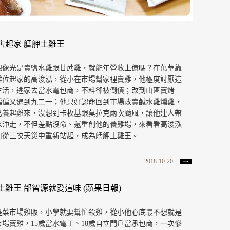
店起家 艋舺土雞王
想像光是賣鹽水雞跟甘蔗雞，就能年營收上億嗎？在萬華靠
攤位起家的高浚泓，從小在市場幫家裡賣雞，他極度討厭這
生活，逃家去當水電包商，不料卻被倒債；改到山區賣烤
偏偏又遇到九二一；他只好認命回到市場改賣鹹水雞燻雞，
己養起雞來，沒想到卡枚基跟莫拉克兩次颱風，讓他連人帶
水沖走，不但差點沒命、還重創他的養雞場，來看看高浚泓
何從三次天災中重新站起，成為艋舺土雞王。
2018-10-20
土雞王 邰智源就愛這味 (蘋果日報)
是菜市場雞販，小學就要幫忙殺雞，從小他心底最不想就是
市場賣雞，15歲當水電工、18歲自立門戶當承包商，一次慘