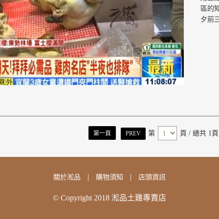
區的
夕前
第
頁
/ 總共 1頁
第一頁
PREV
|
|
關於淞品
購物須知
店頭資訊
© Copyright 2018 淞品土雞專賣店