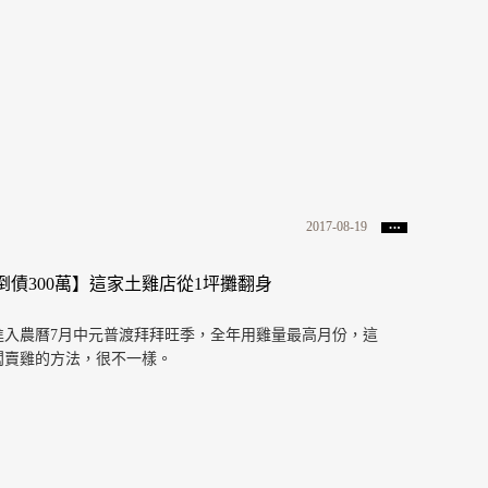
2017-08-19
倒債300萬】這家土雞店從1坪攤翻身
進入農曆7月中元普渡拜拜旺季，全年用雞量最高月份，這
闆賣雞的方法，很不一樣。