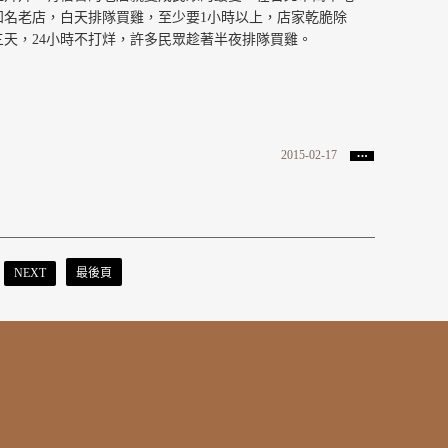
知名老店，白天排隊買雞，至少要1小時以上，店家乾脆除
三天，24小時不打烊，許多民眾趁著半夜排隊買雞。
2015-02-17
NEXT
最後頁