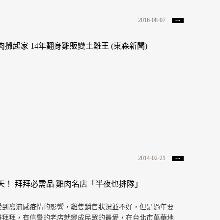
2016-08-07
肉攤起家 14年翻身雞販變土雞王 (東森新聞)
2014-02-21
天！ 拜拜必需品 雞肉名店「半夜也排隊」
受到禽流感疫情的影響，雞隻銷售狀況並不好，但是過年要
雞拜拜，有信譽的老店就變成民眾的最愛，在台北市萬華地