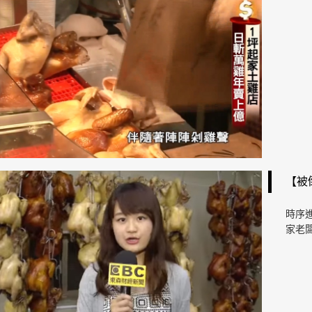
【被
時序
家老