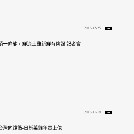
2013-12-25
銷一條龍，鮮流土雞新鮮有夠證 記者會
2013-11-19
台灣向錢衝-日斬萬雞年賣上億