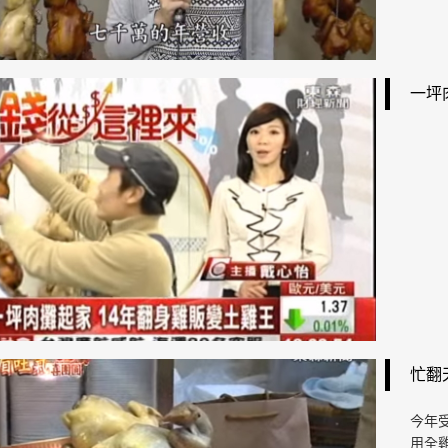
一坪
忙翻
今年
用全