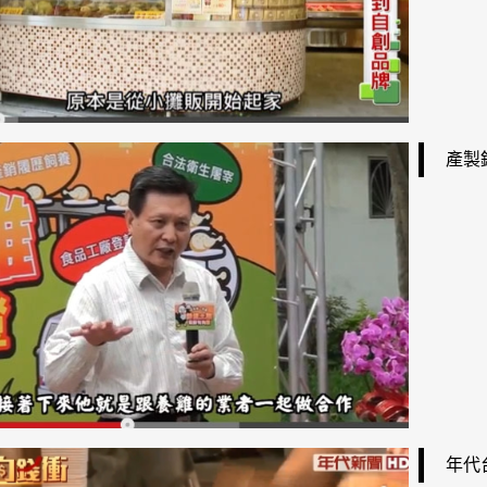
產製
年代