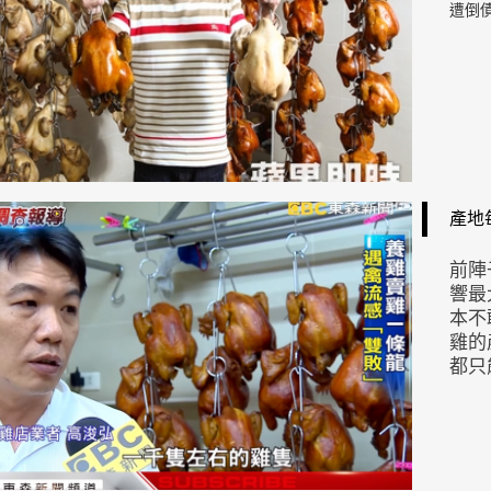
遭倒
產地
前陣
響最
本不
雞的
都只