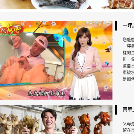
一坪
您能
一坪
樣的
雞，
還自
車被
是如
萬華
父母
留在