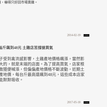
債，嚇得只好回市場賣雞。
2014-02-19
每斤飆到48元 土雞店苦撐搶買氣
子受到禽流感影響，土雞產地價格飆漲，當然影
大的，就是末端的店面。為了提高買氣，店家根
敢隨便喊漲，但偏偏產地價格不斷波動，近期土
產地價，每台斤最高還飆到48元，這些成本店家
能默默吸收。
2017-05-18