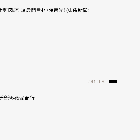
土雞肉店! 凌晨開賣4小時賣光! (東森新聞)
2014-01-30
新台灣-淞品商行