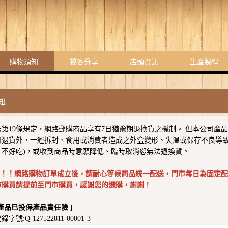
購物須知
饕客分享
店頭資訊
生產製程
知
法第19條規定，網路郵購商品享有7日猶豫期退換貨之機制。 但本公司產
可退貨外，一經拆封、食用或消費者造成之外盒變形、失溫或保存不良導致
、不好吃)，或收到商品時意願降低、臨時取消恕無法退換貨。
意 ！！網路購物訂單成立後，請耐心等候商品統一配送，門市每日為固定
市購買請提前至門市購買，感謝您的選購，謝謝！
產品已投保產品責任險 ]
號:Q-127522811-00001-3