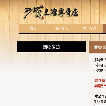
首頁
關於淞品
商品介紹
購物須知
購物須
據消保
不符合
不喜歡
*請注
如需門
[本公司
食品業登錄字